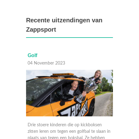
Recente uitzendingen van
Zappsport
Golf
Tenni
04 November 2023
29 Okt
 zijn
Drie stoere kinderen die op kickboksen
Ron ont
aagd
zitten leren om tegen een golfbal te slaan in
bekende
r van
plaats van tegen een boksbal. Ze hebben
wensen 