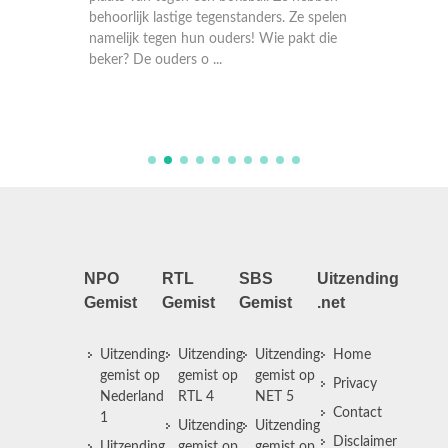
 elf
behoorlijk lastige tegenstanders. Ze spelen
Verder 
er per
namelijk tegen hun ouders! Wie pakt die
de type
beker? De ouders o ...
Theo de
NPO
RTL
SBS
Uitzending
Gemist
Gemist
Gemist
.net
Uitzending
Uitzending
Uitzending
Home
gemist op
gemist op
gemist op
Privacy
Nederland
RTL 4
NET 5
Contact
1
Uitzending
Uitzending
Disclaimer
Uitzending
gemist op
gemist op