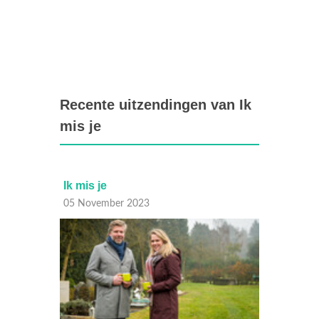
Recente uitzendingen van Ik
mis je
je
Ik mis je
ember 2023
04 November 2023