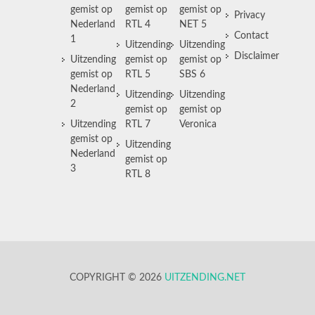
gemist op
gemist op
gemist op
Privacy
Nederland
RTL 4
NET 5
Contact
1
Uitzending
Uitzending
Disclaimer
Uitzending
gemist op
gemist op
gemist op
RTL 5
SBS 6
Nederland
Uitzending
Uitzending
2
gemist op
gemist op
Uitzending
RTL 7
Veronica
gemist op
Uitzending
Nederland
gemist op
3
RTL 8
COPYRIGHT © 2026
UITZENDING.NET