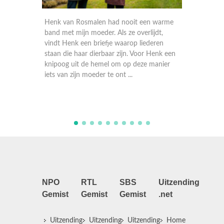
n Rosmalen had nooit een warme
Als Paul van der Meijde zijn d
 mijn moeder. Als ze overlijdt,
van 18 verliest, komt hij in een
enk een briefje waarop liederen
terecht. Hij wordt steeds een
e haar dierbaar zijn. Voor Henk een
verliest contact met mensen 
 uit de hemel om op deze manier
Stap voor stap weet hij zijn w
 zijn moeder te ont ...
te vinden en op een ...
NPO
RTL
SBS
Uitzending
Gemist
Gemist
Gemist
.net
Uitzending
Uitzending
Uitzending
Home