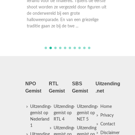
een
Ierland voor de finalereis. Tijdens de eerste
met men
 hoe?
shoot worden ze vergezeld door figuren uit
oude fo
de onderwereld bij een grote
tweede 
t Ierse
halloweenparade. En van een griezelige
inspire
traditie gaan ze bij de twe ...
met hun
NPO
RTL
SBS
Uitzending
Gemist
Gemist
Gemist
.net
Uitzending
Uitzending
Uitzending
Home
gemist op
gemist op
gemist op
Privacy
Nederland
RTL 4
NET 5
Contact
1
Uitzending
Uitzending
Disclaimer
Uitzending
gemist op
gemist op