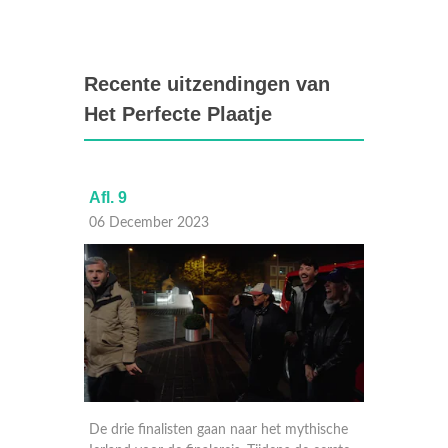
Recente uitzendingen van
Het Perfecte Plaatje
Afl. 9
Afl. 8
06 December 2023
29 Nov
alisten
De drie finalisten gaan naar het mythische
De foto