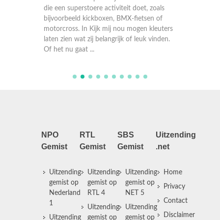
zoals
die een superstoere activiteit doet, zoals
favorie
n of
bijvoorbeeld kickboxen, BMX-fietsen of
mee naa
leuters
motorcross. In Kijk mij nou mogen kleuters
vinden.
laten zien wat zij belangrijk of leuk vinden.
Of het nu gaat ...
NPO
RTL
SBS
Uitzending
Gemist
Gemist
Gemist
.net
Uitzending
Uitzending
Uitzending
Home
gemist op
gemist op
gemist op
Privacy
Nederland
RTL 4
NET 5
Contact
1
Uitzending
Uitzending
Disclaimer
Uitzending
gemist op
gemist op