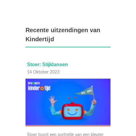
Recente uitzendingen van
Kindertijd
Stoer: Stijldansen
Sporte
14 Oktober 2023
13 Okt
leuter
Stoer toont een portretje van een kleuter
In Spor