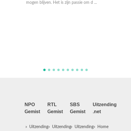
mogen blijven. Het is zijn passie om d ...
Sosha en Wilco lopen 
Gelukkigerwijspad, e
lange niet-religieuze b
Nederland. Hier delen
en zichzelf te verrijken.
dierenopvang is een la
NPO
RTL
SBS
Uitzending
Gemist
Gemist
Gemist
.net
Uitzending
Uitzending
Uitzending
Home