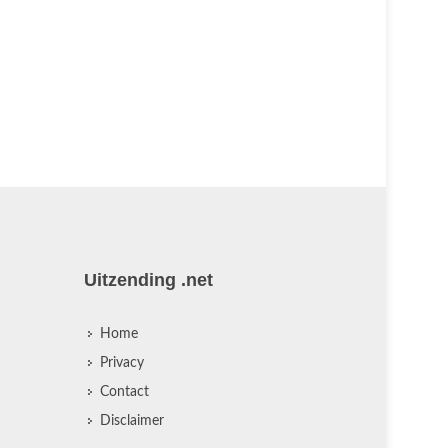
Royaal. Ke
deelnemers
Woertman z
en twee doc
Uitzending .net
Home
Privacy
Contact
Disclaimer