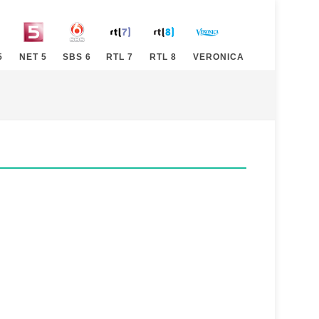
5
NET 5
SBS 6
RTL 7
RTL 8
VERONICA