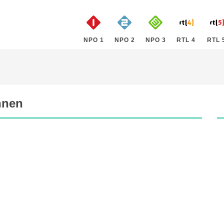
NPO 1
NPO 2
NPO 3
RTL 4
RTL 
nnen