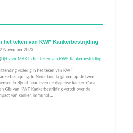
n het teken van KWF Kankerbestrijding
De were
2 November 2023
01 Novem
itzending volledig in het teken van KWF
ankerbestrijding. In Nederland krijgt een op de twee
ensen in zijn of haar leven de diagnose kanker. Carla
an Gils van KWF Kankerbestrijding vertelt over de
mpact van kanker. Immunol ...
Er komt ee