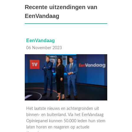
Recente uitzendingen van
EenVandaag
EenVandaag
EenV
04 November 2023
02 No
en uit
Het laatste nieuws en achtergronden uit
Het la
nVandaag
binnen- en buitenland. Via het EenVandaag
binnen
 hun stem
Opiniepanel kunnen 50.000 leden hun stem
Opinie
e
laten horen en reageren op actuele
laten 