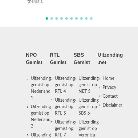
thema's.
thema'
NPO
RTL
SBS
Uitzending
Gemist
Gemist
Gemist
.net
Uitzending
Uitzending
Uitzending
Home
gemist op
gemist op
gemist op
Privacy
Nederland
RTL 4
NET 5
Contact
1
Uitzending
Uitzending
Disclaimer
Uitzending
gemist op
gemist op
gemist op
RTL 5
SBS 6
Nederland
Uitzending
Uitzending
2
gemist op
gemist op
Uitzending
RTL 7
Veronica