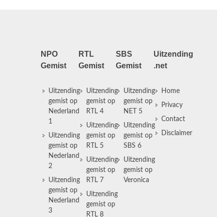
NPO
RTL
SBS
Uitzending
Gemist
Gemist
Gemist
.net
Uitzending
Uitzending
Uitzending
Home
gemist op
gemist op
gemist op
Privacy
Nederland
RTL 4
NET 5
Contact
1
Uitzending
Uitzending
Disclaimer
Uitzending
gemist op
gemist op
gemist op
RTL 5
SBS 6
Nederland
Uitzending
Uitzending
2
gemist op
gemist op
Uitzending
RTL 7
Veronica
gemist op
Uitzending
Nederland
gemist op
3
RTL 8