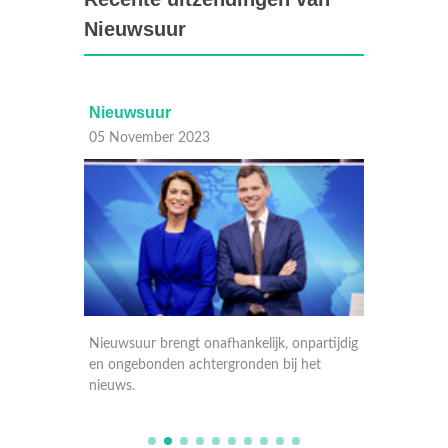
Nieuwsuur
Nieuwsuur
Nieuw
05 November 2023
03 Nov
artijdig
Nieuwsuur brengt onafhankelijk, onpartijdig
Nieuwsu
et
en ongebonden achtergronden bij het
en onge
nieuws.
nieuws