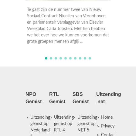
 Nieuw
Te gast zijn de nummer twee van Nieuw
Te ga
roonhoven
Sociaal Contract Nicolien van Vroonhoven
Socia
Elsevier
en parlementair verslaggever van Elsevier
en pa
n hebben
Weekblad Carla Joosten. Met hen hebben
Weekb
rkomen dat
we het over hoe we kunnen voorkomen dat
we he
grote groepen mensen afglij ...
grote
NPO
RTL
SBS
Uitzending
Gemist
Gemist
Gemist
.net
Uitzending
Uitzending
Uitzending
Home
gemist op
gemist op
gemist op
Privacy
Nederland
RTL 4
NET 5
Contact