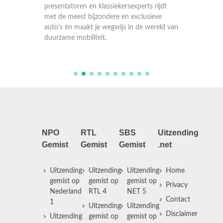
autolie
rijdt
presentatoren en klassiekersexperts rijdt
presenta
eve
met de meest bijzondere en exclusieve
met de 
reld van
auto's én maakt je wegwijs in de wereld van
auto's 
duurzame mobiliteit.
duurzam
NPO
RTL
SBS
Uitzending
Gemist
Gemist
Gemist
.net
Uitzending
Uitzending
Uitzending
Home
gemist op
gemist op
gemist op
Privacy
Nederland
RTL 4
NET 5
Contact
1
Uitzending
Uitzending
Disclaimer
Uitzending
gemist op
gemist op