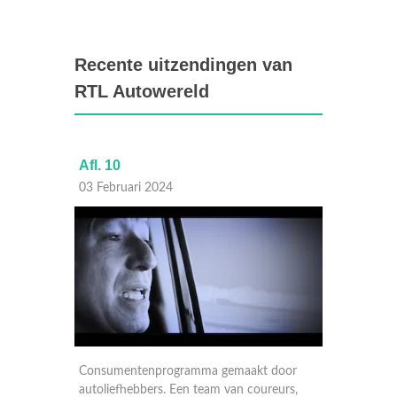
Recente uitzendingen van
RTL Autowereld
Afl. 10
Afl. 9
03 Februari 2024
27 Janu
door
Consumentenprogramma gemaakt door
Consum
eurs,
autoliefhebbers. Een team van coureurs,