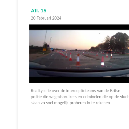
Afl. 15
20 Februari 2024
ritse
Realityserie over de interceptieteams van de Britse
p de vlucht
politie die wegmisbruikers en criminelen die op de vluc
slaan zo snel mogelijk proberen in te rekenen.