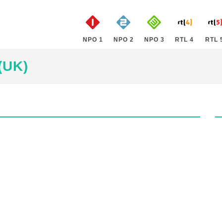
NPO 1
NPO 2
NPO 3
RTL 4
RTL 
(UK)