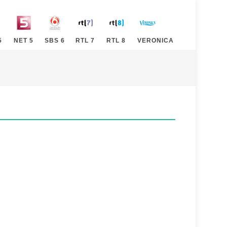
5
NET 5
SBS 6
RTL 7
RTL 8
VERONICA