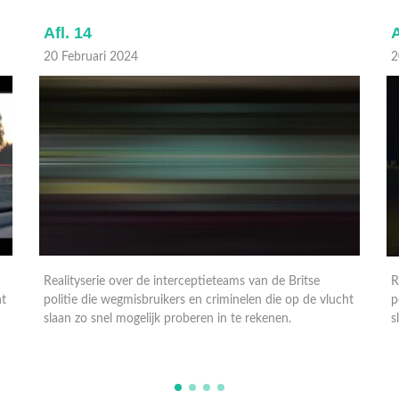
Afl. 14
A
20 Februari 2024
2
Realityserie over de interceptieteams van de Britse
R
ht
politie die wegmisbruikers en criminelen die op de vlucht
p
slaan zo snel mogelijk proberen in te rekenen.
s