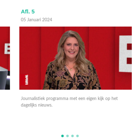
Afl. 5
A
05 Januari 2024
0
Journalistiek programma met een eigen kijk op het
M
dagelijks nieuws.
E
A