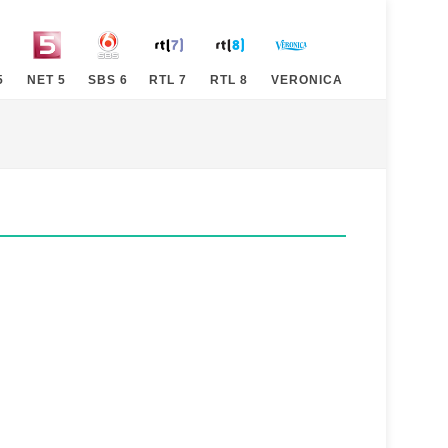
5
NET 5
SBS 6
RTL 7
RTL 8
VERONICA