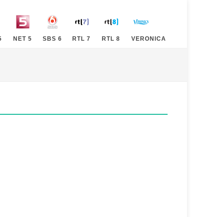
5
NET 5
SBS 6
RTL 7
RTL 8
VERONICA