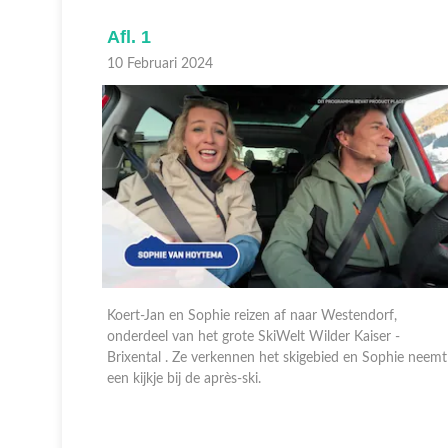
Afl. 1
10 Februari 2024
ist af naar
Koert-Jan en Sophie reizen af naar Westendorf,
rijkse Ski
onderdeel van het grote SkiWelt Wilder Kaiser -
erland kunt
Brixental . Ze verkennen het skigebied en Sophie neemt
wboardles
een kijkje bij de après-ski.