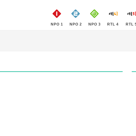
NPO 1
NPO 2
NPO 3
RTL 4
RTL 