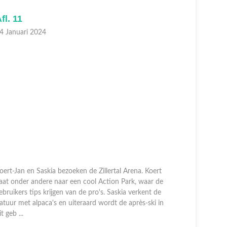
fl. 11
Afl. 10
4 Januari 2024
07 Januari
oert-Jan en Saskia bezoeken de Zillertal Arena. Koert
aat onder andere naar een cool Action Park, waar de
Koert-Jan 
ebruikers tips krijgen van de pro's. Saskia verkent de
Reschenpas
atuur met alpaca's en uiteraard wordt de après-ski in
en Koert-J
it geb ...
Haideralm