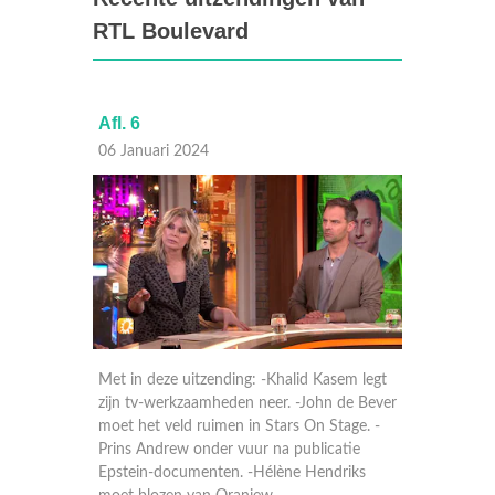
RTL Boulevard
Afl. 6
Afl. 4
06 Januari 2024
04 Janu
treiking
Met in deze uitzending: -Khalid Kasem legt
Met in 
weer
zijn tv-werkzaamheden neer. -John de Bever
vertelt
moet het veld ruimen in Stars On Stage. -
voor een
ekje
Prins Andrew onder vuur na publicatie
Boomsma
t Gavin.
Epstein-documenten. -Hélène Hendriks
Health.