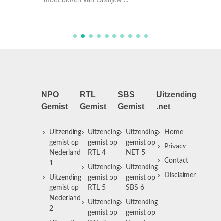
moet blozen van Oranjew ...
Winter 
NPO
RTL
SBS
Uitzending
Gemist
Gemist
Gemist
.net
Uitzending
Uitzending
Uitzending
Home
gemist op
gemist op
gemist op
Privacy
Nederland
RTL 4
NET 5
Contact
1
Uitzending
Uitzending
Disclaimer
Uitzending
gemist op
gemist op
gemist op
RTL 5
SBS 6
Nederland
Uitzending
Uitzending
2
gemist op
gemist op