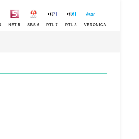
5
NET 5
SBS 6
RTL 7
RTL 8
VERONICA