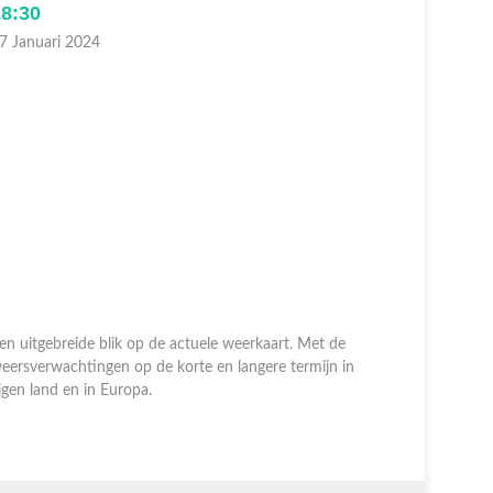
18:30
Laat
7 Januari 2024
06 Januari
en uitgebreide blik op de actuele weerkaart. Met de
eersverwachtingen op de korte en langere termijn in
Een uitgeb
igen land en in Europa.
weersverwa
eigen land