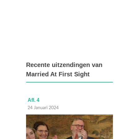
Recente uitzendingen van
Married At First Sight
Afl. 4
Afl. 3
24 Januari 2024
23 Janu