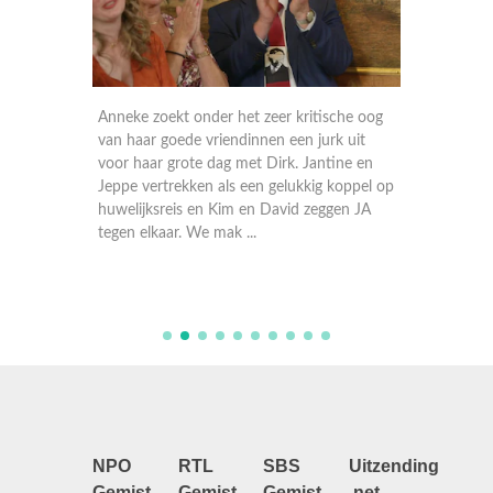
astiaan
Anneke zoekt onder het zeer kritische oog
Wat hoo
van haar goede vriendinnen een jurk uit
vrijgeze
 van
voor haar grote dag met Dirk. Jantine en
dierbare
 op
Jeppe vertrekken als een gelukkig koppel op
huwelij
huwelijksreis en Kim en David zeggen JA
haar dr
r h ...
tegen elkaar. We mak ...
67-jarig
NPO
RTL
SBS
Uitzending
Gemist
Gemist
Gemist
.net