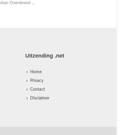
erslaggever Johan ...
verslaggeve
Uitzending .net
Home
Privacy
Contact
Disclaimer