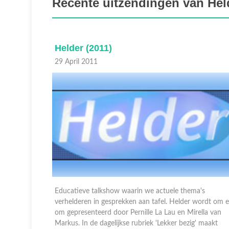
Recente uitzendingen van Hel
Helder (2011)
28 April 2011
's
Educatieve talkshow waarin we actuele thema's
wordt om en
verhelderen in gesprekken aan tafel. Helder wordt om 
lla van
om gepresenteerd door Pernille La Lau en Mirella van
 maakt
Markus. In de dagelijkse rubriek 'Lekker bezig' maakt