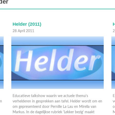
der
Helder (2011)
H
26 April 2011
0
Educatieve talkshow waarin we actuele thema's
E
en
verhelderen in gesprekken aan tafel. Helder wordt om en
i
om gepresenteerd door Pernille La Lau en Mirella van
g
Markus. In de dagelijkse rubriek 'Lekker bezig' maakt
M