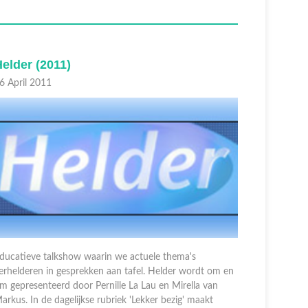
elder (2011)
OVERI
8 April 2011
07 April 2
ducatieve talkshow waarin actuele thema's verhelderd
Educatieve
n gesprekken aan tafel. Helder wordt afwisselend
in gesprek
epresenteerd door Pernille La Lau en Mirella van
gepresente
arkus. Nieuw in Helder is de dagelijkse rubriek van
Markus. Ni