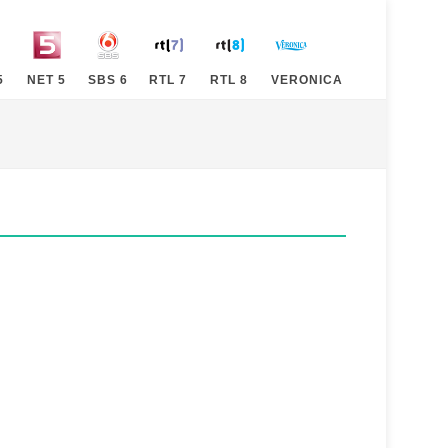
5
NET 5
SBS 6
RTL 7
RTL 8
VERONICA