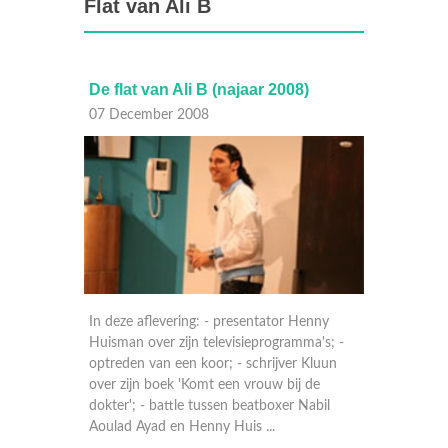
Flat van Ali B
De flat van Ali B (najaar 2008)
De fla
07 December 2008
30 Nov
n
In deze aflevering: - presentator Henny
In deze 
eren
Huisman over zijn televisieprogramma's; -
over zij
 snuiven
optreden van een koor; - schrijver Kluun
de Jong,
aard-van
over zijn boek 'Komt een vrouw bij de
ze de c
 nieuwe
dokter'; - battle tussen beatboxer Nabil
Laila A
Aoulad Ayad en Henny Huis ...
Journaal