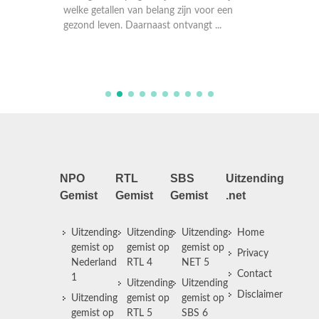
chef-ko
welke getallen van belang zijn voor een
mt hij
kerk in
gezond leven. Daarnaast ontvangt ...
nder de
show om
NPO
RTL
SBS
Uitzending
Gemist
Gemist
Gemist
.net
Uitzending
Uitzending
Uitzending
Home
gemist op
gemist op
gemist op
Privacy
Nederland
RTL 4
NET 5
Contact
1
Uitzending
Uitzending
Disclaimer
Uitzending
gemist op
gemist op
gemist op
RTL 5
SBS 6