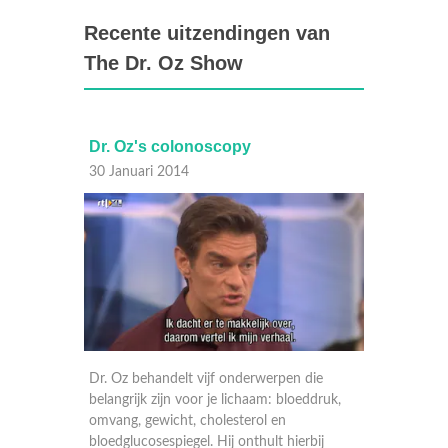
Recente uitzendingen van
The Dr. Oz Show
assing
Dr. Oz's colonoscopy
Ask dr
30 Januari 2014
29 Janu
Dr. Oz behandelt vijf onderwerpen die
Dr. Oz 
belangrijk zijn voor je lichaam: bloeddruk,
ante
Harper,
omvang, gewicht, cholesterol en
elt hij
Bill en 
bloedglucosespiegel. Hij onthult hierbij
er