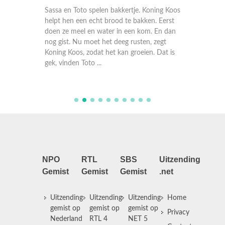
nnen
Sassa en Toto spelen bakkertje. Koning Koos
Koning 
l moeten
helpt hen een echt brood te bakken. Eerst
een fees
maar
doen ze meel en water in een kom. En dan
draaien
nog gist. Nu moet het deeg rusten, zegt
bewegin
Koning Koos, zodat het kan groeien. Dat is
gaat zo
gek, vinden Toto ...
beweegt 
NPO
RTL
SBS
Uitzending
Gemist
Gemist
Gemist
.net
Uitzending
Uitzending
Uitzending
Home
gemist op
gemist op
gemist op
Privacy
Nederland
RTL 4
NET 5