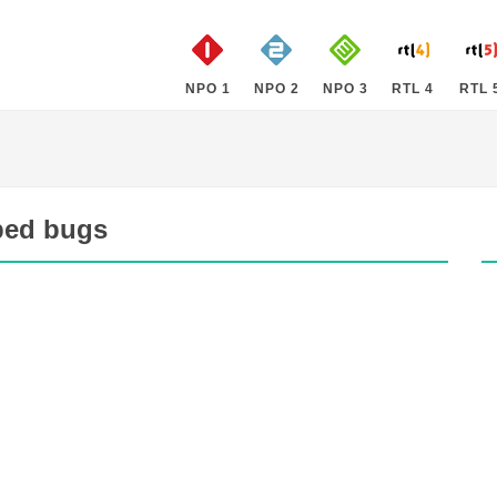
NPO 1
NPO 2
NPO 3
RTL 4
RTL 
 bed bugs