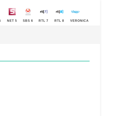
5
NET 5
SBS 6
RTL 7
RTL 8
VERONICA