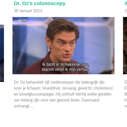
Ask dr. Oz: celeb edition
7
29 Januari 2014
2
Dr. Oz beantwoordt vragen van Valerie Harper, Michael
ol
Emerson, Molly Ringwald, Bill en Giuliana Rancic, Carol
D
n
Burnett en chef-kok Duff Goldman. Leden van een kerk
D
in Harlem, New York, keren terug in de show om de
r
resultaten van ...
D
t