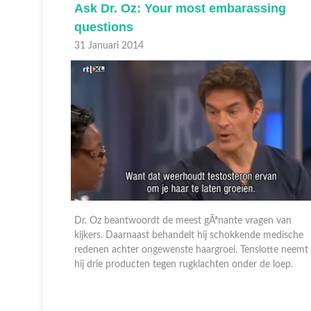
ing
Dr. Oz's colonoscopy
30 Januari 2014
Dr. Oz behandelt vijf onderwerpen die belangrijk zijn
voor je lichaam: bloeddruk, omvang, gewicht, cholester
n van
en bloedglucosespiegel. Hij onthult hierbij welke getalle
medische
van belang zijn voor een gezond leven. Daarnaast
tte neemt
ontvangt ...
 loep.