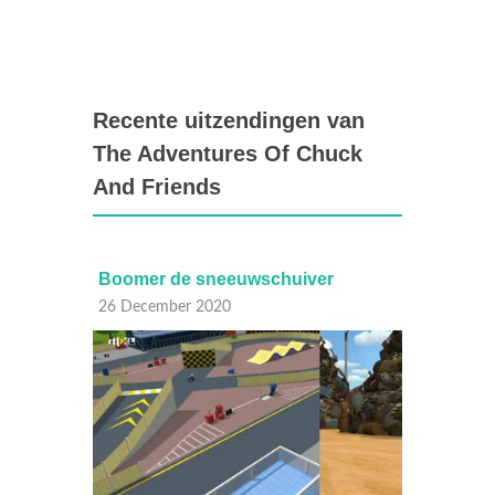
Recente uitzendingen van
The Adventures Of Chuck
And Friends
Boomer de sneeuwschuiver
Een na
26 December 2020
20 Dec