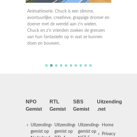
Animatieserie. Chuck is een slimme,
Animati
romer en
avontuurlijke, creatieve, grappige dromer en
avontuur
n.
doener met de wereld aan z'n wielen.
doener 
renzen
Chuck en z'n vrienden zoeken de grenzen
Chuck e
nnen
van hun fantasieën op in wat ze kunnen
van hun
doen en bouwen.
doen e
NPO
RTL
SBS
Uitzending
Gemist
Gemist
Gemist
.net
Uitzending
Uitzending
Uitzending
Home
gemist op
gemist op
gemist op
Privacy