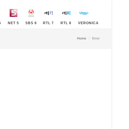
5
NET 5
SBS 6
RTL 7
RTL 8
VERONICA
Home
Error