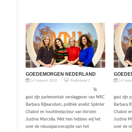
GOEDEMORGEN NEDERLAND
GOEDE
14 Januari 2020
Nederland 1
14 Janu
Te
gast zijn parlementair verslaggever van NRC
gast zijn
Barbara Rijlaarsdam, politiek analist Splinter
Barbara Ri
Chabot en hoofdredacteur van Vorsten
Chabot en
Justine Marcella. Met hen hebben wij het
Justine M
over de nieuwjaarsreceptie van het
over de n