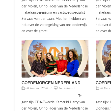
gast zijn CDA-Tweede Kamerlid Harry van
gast zijn
der Molen, Onno Hoes van de Nederlandse
der Molen
makelaarsvereniging en vastgoedspecialist
makelaars
Servaas van der Laan. Met hen hebben we
Servaas v
het over de verengelsing van ons onderwijs
het over 
en over de grote ui ...
en over de
GOEDEMORGEN NEDERLAND
GOEDE
08 Januari 2020
Nederland 1
20 Dece
Te
gast zijn CDA-Tweede Kamerlid Harry van
gast zijn
der Molen, Onno Hoes van de Nederlandse
Donders, 