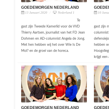
GOEDEMORGEN NEDERLAND
GOEDE
13 Januari 2020
Nederland 1
10 Janu
Te
gast zijn Tweede Kamerlid voor de VVD
gast zijn
Thierry Aartsen, journalist van het FD Jean
columnist
Dohmen en AD-columnist Angela de Jong.
defensiej
Met hen hebben wij het over Wie Is De
hebben we
Mol? en de groei van de horeca.
Hoogvliege
krijgt ee
GOEDEMORGEN NEDERLAND
GOEDE