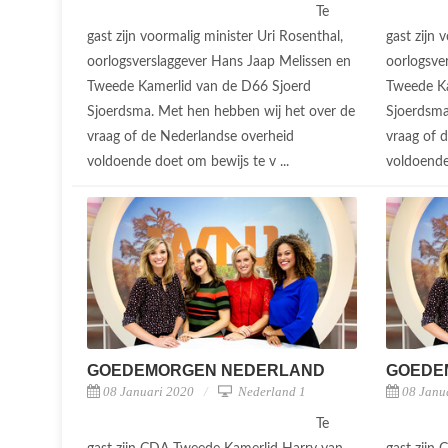
Te
gast zijn voormalig minister Uri Rosenthal,
gast zijn 
oorlogsverslaggever Hans Jaap Melissen en
oorlogsve
Tweede Kamerlid van de D66 Sjoerd
Tweede Ka
Sjoerdsma. Met hen hebben wij het over de
Sjoerdsma
vraag of de Nederlandse overheid
vraag of 
voldoende doet om bewijs te v ...
voldoende
GOEDEMORGEN NEDERLAND
GOEDE
08 Januari 2020
Nederland 1
08 Janu
Te