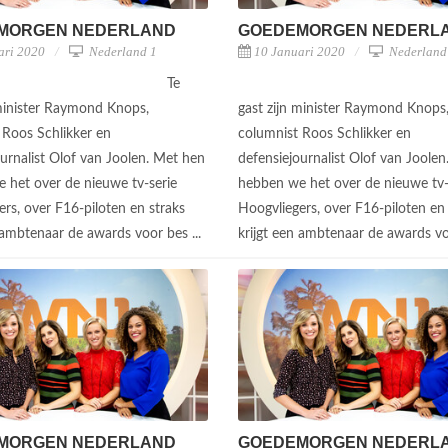
MORGEN NEDERLAND
GOEDEMORGEN NEDERL
ari 2020
Nederland 1
10 Januari 2020
Nederland
Te
 minister Raymond Knops,
gast zijn minister Raymond Knops
 Roos Schlikker en
columnist Roos Schlikker en
ournalist Olof van Joolen. Met hen
defensiejournalist Olof van Joole
 het over de nieuwe tv-serie
hebben we het over de nieuwe tv-
rs, over F16-piloten en straks
Hoogvliegers, over F16-piloten en 
n ambtenaar de awards voor bes ...
krijgt een ambtenaar de awards vo
MORGEN NEDERLAND
GOEDEMORGEN NEDERL