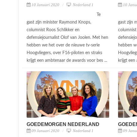
10 Januari 2020
Nederland 1
10 Janu
Te
gast zijn minister Raymond Knops,
gast zijn
columnist Roos Schlikker en
columnist
defensiejournalist Olof van Joolen. Met hen
defensiej
hebben we het over de nieuwe tv-serie
hebben we
Hoogvliegers, over F16-piloten en straks
Hoogvliege
krijgt een ambtenaar de awards voor bes ...
krijgt ee
GOEDEMORGEN NEDERLAND
GOEDE
09 Januari 2020
Nederland 1
09 Janu