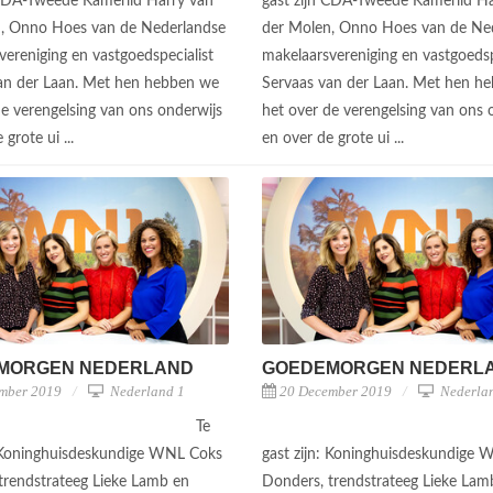
 CDA-Tweede Kamerlid Harry van
gast zijn CDA-Tweede Kamerlid H
, Onno Hoes van de Nederlandse
der Molen, Onno Hoes van de Ne
vereniging en vastgoedspecialist
makelaarsvereniging en vastgoedsp
an der Laan. Met hen hebben we
Servaas van der Laan. Met hen h
de verengelsing van ons onderwijs
het over de verengelsing van ons 
 grote ui ...
en over de grote ui ...
MORGEN NEDERLAND
GOEDEMORGEN NEDERL
mber 2019
Nederland 1
20 December 2019
Nederla
Te
: Koninghuisdeskundige WNL Coks
gast zijn: Koninghuisdeskundige
trendstrateeg Lieke Lamb en
Donders, trendstrateeg Lieke Lam