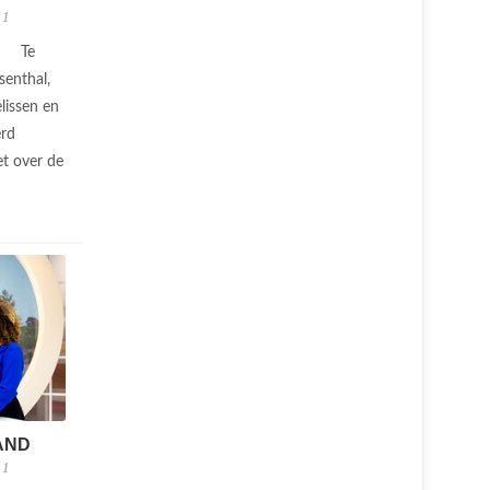
 1
Te
senthal,
lissen en
erd
t over de
AND
 1