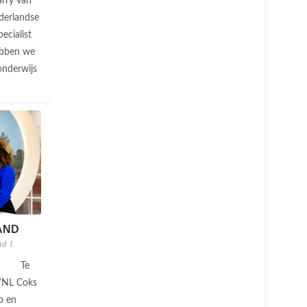
arry van
derlandse
ecialist
ebben we
onderwijs
AND
nd 1
Te
 WNL Coks
b en