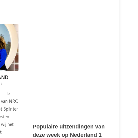
AND
 1
Te
er van NRC
t Splinter
rsten
wij het
Populaire uitzendingen van
t
deze week op Nederland 1