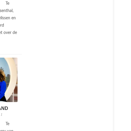
Te
senthal,
lissen en
erd
t over de
AND
 1
Te