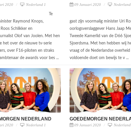
ari 2020
Nederland 1
09 Januari 2020
Nederland
Te
 minister Raymond Knops,
gast zijn voormalig minister Uri Ro
 Roos Schlikker en
oorlogsverslaggever Hans Jaap Me
ournalist Olof van Joolen. Met hen
Tweede Kamerlid van de D66 Sjo
 het over de nieuwe tv-serie
Sjoerdsma. Met hen hebben wij he
rs, over F16-piloten en straks
vraag of de Nederlandse overheid
n ambtenaar de awards voor bes ...
voldoende doet om bewijs te v ...
MORGEN NEDERLAND
GOEDEMORGEN NEDERL
ari 2020
Nederland 1
09 Januari 2020
Nederland