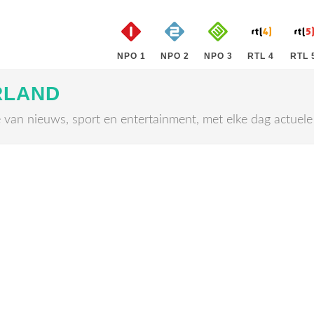
NPO 1
NPO 2
NPO 3
RTL 4
RTL 
RLAND
an nieuws, sport en entertainment, met elke dag actuele