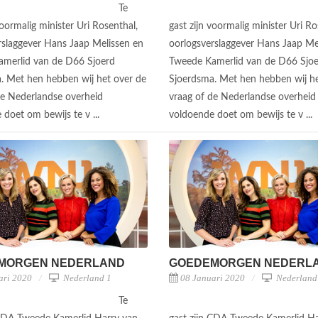
Te
voormalig minister Uri Rosenthal,
gast zijn voormalig minister Uri Ro
rslaggever Hans Jaap Melissen en
oorlogsverslaggever Hans Jaap Me
merlid van de D66 Sjoerd
Tweede Kamerlid van de D66 Sjo
. Met hen hebben wij het over de
Sjoerdsma. Met hen hebben wij he
de Nederlandse overheid
vraag of de Nederlandse overheid
 doet om bewijs te v ...
voldoende doet om bewijs te v ...
MORGEN NEDERLAND
GOEDEMORGEN NEDERL
ari 2020
Nederland 1
08 Januari 2020
Nederland
Te