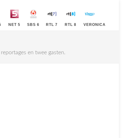
5
NET 5
SBS 6
RTL 7
RTL 8
VERONICA
 reportages en twee gasten.