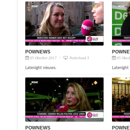
POWNEWS
POWN
05 Oktober 2017
Nederland 3
05 Okto
Latenight nieuws.
Latenight
POWNEWS
POWN