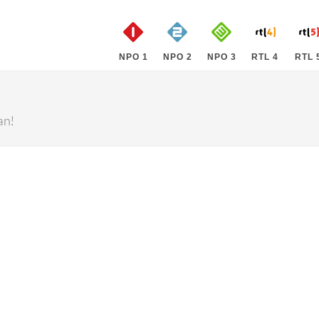
NPO 1
NPO 2
NPO 3
RTL 4
RTL 
an!