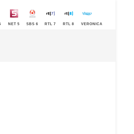
5
NET 5
SBS 6
RTL 7
RTL 8
VERONICA