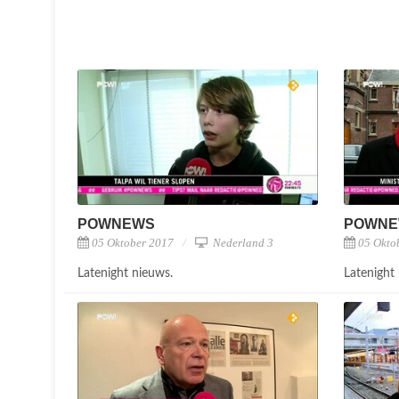
POWNEWS
POWN
05 Oktober 2017
Nederland 3
05 Okto
Latenight nieuws.
Latenight