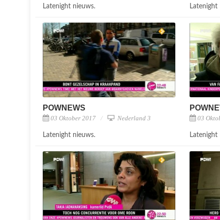
Latenight nieuws.
Latenight
POWNEWS
POWN
03 Oktober 2017
Nederland 3
03 Okto
Latenight nieuws.
Latenight