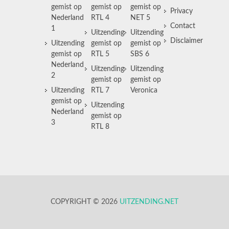
gemist op
gemist op
gemist op
Privacy
Nederland
RTL 4
NET 5
Contact
1
Uitzending
Uitzending
Disclaimer
Uitzending
gemist op
gemist op
gemist op
RTL 5
SBS 6
Nederland
Uitzending
Uitzending
2
gemist op
gemist op
Uitzending
RTL 7
Veronica
gemist op
Uitzending
Nederland
gemist op
3
RTL 8
COPYRIGHT © 2026
UITZENDING.NET