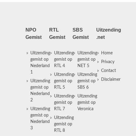
NPO
RTL
SBS
Uitzending
Gemist
Gemist
Gemist
.net
Uitzending
Uitzending
Uitzending
Home
gemist op
gemist op
gemist op
Privacy
Nederland
RTL 4
NET 5
Contact
1
Uitzending
Uitzending
Disclaimer
Uitzending
gemist op
gemist op
gemist op
RTL 5
SBS 6
Nederland
Uitzending
Uitzending
2
gemist op
gemist op
Uitzending
RTL 7
Veronica
gemist op
Uitzending
Nederland
gemist op
3
RTL 8