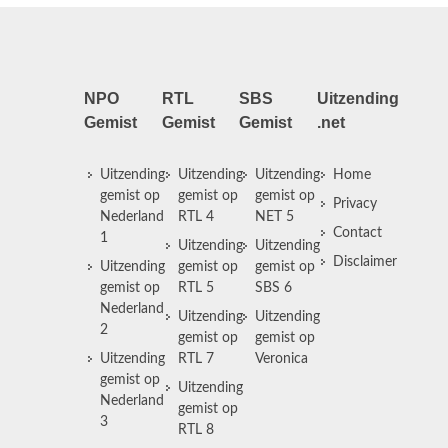
NPO
RTL
SBS
Uitzending
Gemist
Gemist
Gemist
.net
Uitzending
Uitzending
Uitzending
Home
gemist op
gemist op
gemist op
Privacy
Nederland
RTL 4
NET 5
Contact
1
Uitzending
Uitzending
Disclaimer
Uitzending
gemist op
gemist op
gemist op
RTL 5
SBS 6
Nederland
Uitzending
Uitzending
2
gemist op
gemist op
Uitzending
RTL 7
Veronica
gemist op
Uitzending
Nederland
gemist op
3
RTL 8