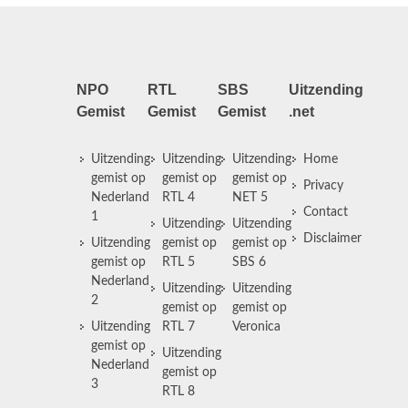
NPO
RTL
SBS
Uitzending
Gemist
Gemist
Gemist
.net
Uitzending
Uitzending
Uitzending
Home
gemist op
gemist op
gemist op
Privacy
Nederland
RTL 4
NET 5
Contact
1
Uitzending
Uitzending
Disclaimer
Uitzending
gemist op
gemist op
gemist op
RTL 5
SBS 6
Nederland
Uitzending
Uitzending
2
gemist op
gemist op
Uitzending
RTL 7
Veronica
gemist op
Uitzending
Nederland
gemist op
3
RTL 8