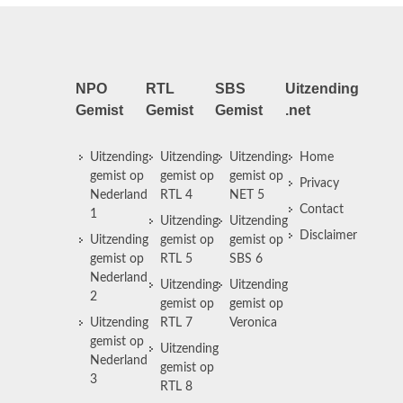
NPO
RTL
SBS
Uitzending
Gemist
Gemist
Gemist
.net
Uitzending
Uitzending
Uitzending
Home
gemist op
gemist op
gemist op
Privacy
Nederland
RTL 4
NET 5
Contact
1
Uitzending
Uitzending
Disclaimer
Uitzending
gemist op
gemist op
gemist op
RTL 5
SBS 6
Nederland
Uitzending
Uitzending
2
gemist op
gemist op
Uitzending
RTL 7
Veronica
gemist op
Uitzending
Nederland
gemist op
3
RTL 8