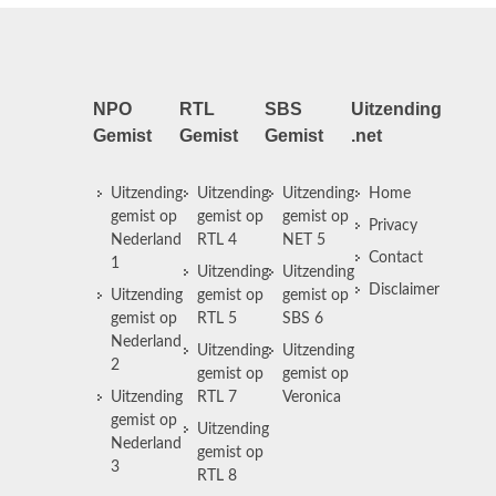
NPO
RTL
SBS
Uitzending
Gemist
Gemist
Gemist
.net
Uitzending
Uitzending
Uitzending
Home
gemist op
gemist op
gemist op
Privacy
Nederland
RTL 4
NET 5
Contact
1
Uitzending
Uitzending
Disclaimer
Uitzending
gemist op
gemist op
gemist op
RTL 5
SBS 6
Nederland
Uitzending
Uitzending
2
gemist op
gemist op
Uitzending
RTL 7
Veronica
gemist op
Uitzending
Nederland
gemist op
3
RTL 8