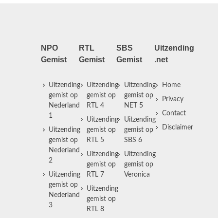
NPO
RTL
SBS
Uitzending
Gemist
Gemist
Gemist
.net
Uitzending
Uitzending
Uitzending
Home
gemist op
gemist op
gemist op
Privacy
Nederland
RTL 4
NET 5
Contact
1
Uitzending
Uitzending
Disclaimer
Uitzending
gemist op
gemist op
gemist op
RTL 5
SBS 6
Nederland
Uitzending
Uitzending
2
gemist op
gemist op
Uitzending
RTL 7
Veronica
gemist op
Uitzending
Nederland
gemist op
3
RTL 8