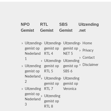
NPO
RTL
SBS
Uitzending
Gemist
Gemist
Gemist
.net
Uitzending
Uitzending
Uitzending
Home
gemist op
gemist op
gemist op
Privacy
Nederland
RTL 4
NET 5
Contact
1
Uitzending
Uitzending
Disclaimer
Uitzending
gemist op
gemist op
gemist op
RTL 5
SBS 6
Nederland
Uitzending
Uitzending
2
gemist op
gemist op
Uitzending
RTL 7
Veronica
gemist op
Uitzending
Nederland
gemist op
3
RTL 8