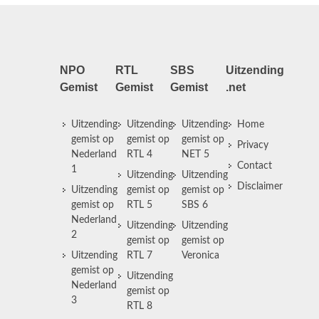
NPO
RTL
SBS
Uitzending
Gemist
Gemist
Gemist
.net
Uitzending
Uitzending
Uitzending
Home
gemist op
gemist op
gemist op
Privacy
Nederland
RTL 4
NET 5
Contact
1
Uitzending
Uitzending
Disclaimer
Uitzending
gemist op
gemist op
gemist op
RTL 5
SBS 6
Nederland
Uitzending
Uitzending
2
gemist op
gemist op
Uitzending
RTL 7
Veronica
gemist op
Uitzending
Nederland
gemist op
3
RTL 8