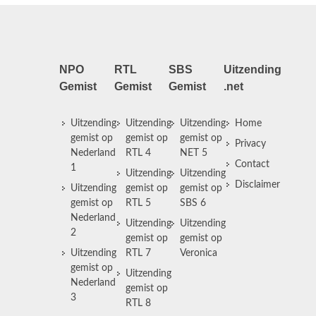
NPO
RTL
SBS
Uitzending
Gemist
Gemist
Gemist
.net
Uitzending
Uitzending
Uitzending
Home
gemist op
gemist op
gemist op
Privacy
Nederland
RTL 4
NET 5
Contact
1
Uitzending
Uitzending
Disclaimer
Uitzending
gemist op
gemist op
gemist op
RTL 5
SBS 6
Nederland
Uitzending
Uitzending
2
gemist op
gemist op
Uitzending
RTL 7
Veronica
gemist op
Uitzending
Nederland
gemist op
3
RTL 8