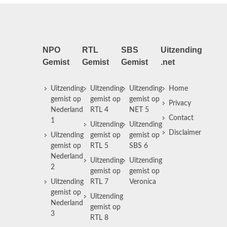
NPO
RTL
SBS
Uitzending
Gemist
Gemist
Gemist
.net
Uitzending
Uitzending
Uitzending
Home
gemist op
gemist op
gemist op
Privacy
Nederland
RTL 4
NET 5
Contact
1
Uitzending
Uitzending
Disclaimer
Uitzending
gemist op
gemist op
gemist op
RTL 5
SBS 6
Nederland
Uitzending
Uitzending
2
gemist op
gemist op
Uitzending
RTL 7
Veronica
gemist op
Uitzending
Nederland
gemist op
3
RTL 8