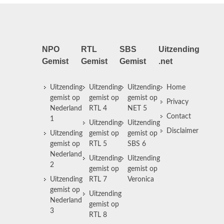
NPO
RTL
SBS
Uitzending
Gemist
Gemist
Gemist
.net
Uitzending
Uitzending
Uitzending
Home
gemist op
gemist op
gemist op
Privacy
Nederland
RTL 4
NET 5
Contact
1
Uitzending
Uitzending
Disclaimer
Uitzending
gemist op
gemist op
gemist op
RTL 5
SBS 6
Nederland
Uitzending
Uitzending
2
gemist op
gemist op
Uitzending
RTL 7
Veronica
gemist op
Uitzending
Nederland
gemist op
3
RTL 8