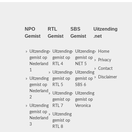
NPO
RTL
SBS
Uitzending
Gemist
Gemist
Gemist
.net
Uitzending
Uitzending
Uitzending
Home
gemist op
gemist op
gemist op
Privacy
Nederland
RTL 4
NET 5
Contact
1
Uitzending
Uitzending
Disclaimer
Uitzending
gemist op
gemist op
gemist op
RTL 5
SBS 6
Nederland
Uitzending
Uitzending
2
gemist op
gemist op
Uitzending
RTL 7
Veronica
gemist op
Uitzending
Nederland
gemist op
3
RTL 8