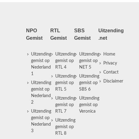
NPO
RTL
SBS
Uitzending
Gemist
Gemist
Gemist
.net
Uitzending
Uitzending
Uitzending
Home
gemist op
gemist op
gemist op
Privacy
Nederland
RTL 4
NET 5
Contact
1
Uitzending
Uitzending
Disclaimer
Uitzending
gemist op
gemist op
gemist op
RTL 5
SBS 6
Nederland
Uitzending
Uitzending
2
gemist op
gemist op
Uitzending
RTL 7
Veronica
gemist op
Uitzending
Nederland
gemist op
3
RTL 8