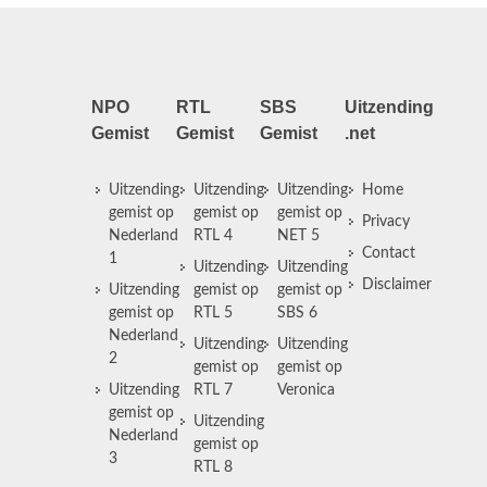
NPO
RTL
SBS
Uitzending
Gemist
Gemist
Gemist
.net
Uitzending
Uitzending
Uitzending
Home
gemist op
gemist op
gemist op
Privacy
Nederland
RTL 4
NET 5
Contact
1
Uitzending
Uitzending
Disclaimer
Uitzending
gemist op
gemist op
gemist op
RTL 5
SBS 6
Nederland
Uitzending
Uitzending
2
gemist op
gemist op
Uitzending
RTL 7
Veronica
gemist op
Uitzending
Nederland
gemist op
3
RTL 8