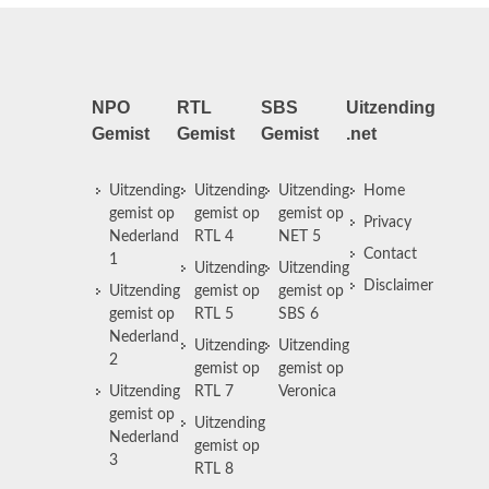
NPO
RTL
SBS
Uitzending
Gemist
Gemist
Gemist
.net
Uitzending
Uitzending
Uitzending
Home
gemist op
gemist op
gemist op
Privacy
Nederland
RTL 4
NET 5
Contact
1
Uitzending
Uitzending
Disclaimer
Uitzending
gemist op
gemist op
gemist op
RTL 5
SBS 6
Nederland
Uitzending
Uitzending
2
gemist op
gemist op
Uitzending
RTL 7
Veronica
gemist op
Uitzending
Nederland
gemist op
3
RTL 8