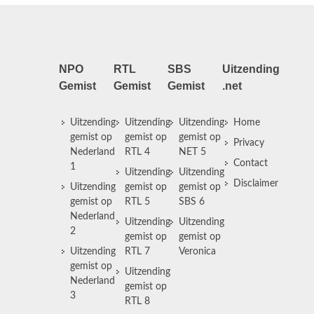
NPO
RTL
SBS
Uitzending
Gemist
Gemist
Gemist
.net
Uitzending
Uitzending
Uitzending
Home
gemist op
gemist op
gemist op
Privacy
Nederland
RTL 4
NET 5
Contact
1
Uitzending
Uitzending
Disclaimer
Uitzending
gemist op
gemist op
gemist op
RTL 5
SBS 6
Nederland
Uitzending
Uitzending
2
gemist op
gemist op
Uitzending
RTL 7
Veronica
gemist op
Uitzending
Nederland
gemist op
3
RTL 8