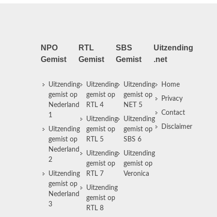
NPO
RTL
SBS
Uitzending
Gemist
Gemist
Gemist
.net
Uitzending
Uitzending
Uitzending
Home
gemist op
gemist op
gemist op
Privacy
Nederland
RTL 4
NET 5
Contact
1
Uitzending
Uitzending
Disclaimer
Uitzending
gemist op
gemist op
gemist op
RTL 5
SBS 6
Nederland
Uitzending
Uitzending
2
gemist op
gemist op
Uitzending
RTL 7
Veronica
gemist op
Uitzending
Nederland
gemist op
3
RTL 8