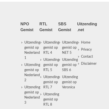
NPO
RTL
SBS
Uitzending
Gemist
Gemist
Gemist
.net
Uitzending
Uitzending
Uitzending
Home
gemist op
gemist op
gemist op
Privacy
Nederland
RTL 4
NET 5
Contact
1
Uitzending
Uitzending
Disclaimer
Uitzending
gemist op
gemist op
gemist op
RTL 5
SBS 6
Nederland
Uitzending
Uitzending
2
gemist op
gemist op
Uitzending
RTL 7
Veronica
gemist op
Uitzending
Nederland
gemist op
3
RTL 8