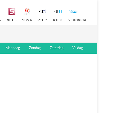
5
NET 5
SBS 6
RTL 7
RTL 8
VERONICA
Maandag
Zondag
Zaterdag
Vrijdag