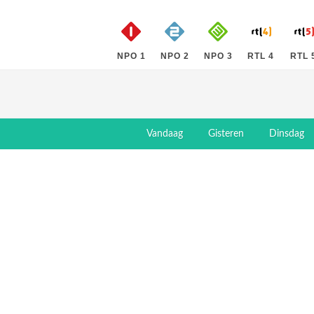
NPO 1
NPO 2
NPO 3
RTL 4
RTL 
Vandaag
Gisteren
Dinsdag