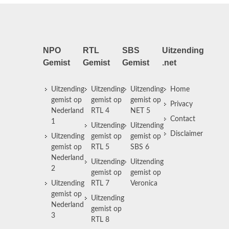
NPO
RTL
SBS
Uitzending
Gemist
Gemist
Gemist
.net
Uitzending
Uitzending
Uitzending
Home
gemist op
gemist op
gemist op
Privacy
Nederland
RTL 4
NET 5
Contact
1
Uitzending
Uitzending
Disclaimer
Uitzending
gemist op
gemist op
gemist op
RTL 5
SBS 6
Nederland
Uitzending
Uitzending
2
gemist op
gemist op
Uitzending
RTL 7
Veronica
gemist op
Uitzending
Nederland
gemist op
3
RTL 8