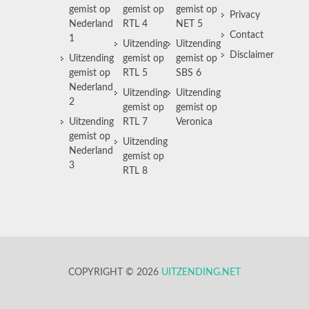
gemist op
gemist op
gemist op
Privacy
Nederland
RTL 4
NET 5
Contact
1
Uitzending
Uitzending
Disclaimer
Uitzending
gemist op
gemist op
gemist op
RTL 5
SBS 6
Nederland
Uitzending
Uitzending
2
gemist op
gemist op
Uitzending
RTL 7
Veronica
gemist op
Uitzending
Nederland
gemist op
3
RTL 8
COPYRIGHT © 2026
UITZENDING.NET