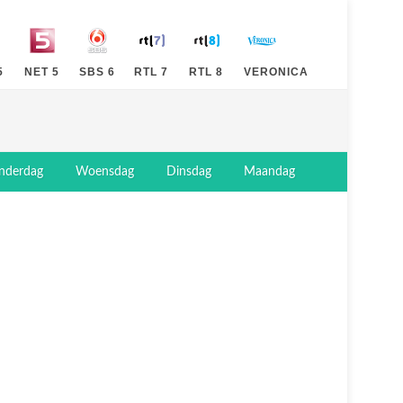
5
NET 5
SBS 6
RTL 7
RTL 8
VERONICA
nderdag
Woensdag
Dinsdag
Maandag