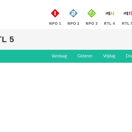
NPO 1
NPO 2
NPO 3
RTL 4
RTL 
L 5
Vandaag
Gisteren
Vrijdag
Do