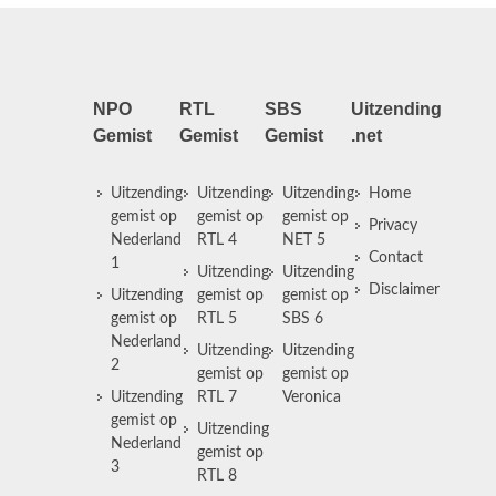
NPO
RTL
SBS
Uitzending
Gemist
Gemist
Gemist
.net
Uitzending
Uitzending
Uitzending
Home
gemist op
gemist op
gemist op
Privacy
Nederland
RTL 4
NET 5
Contact
1
Uitzending
Uitzending
Disclaimer
Uitzending
gemist op
gemist op
gemist op
RTL 5
SBS 6
Nederland
Uitzending
Uitzending
2
gemist op
gemist op
Uitzending
RTL 7
Veronica
gemist op
Uitzending
Nederland
gemist op
3
RTL 8