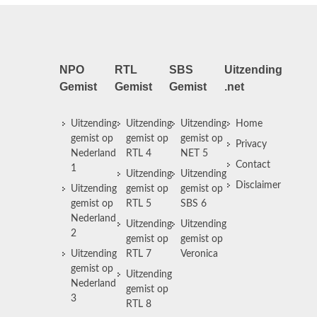
NPO
RTL
SBS
Uitzending
Gemist
Gemist
Gemist
.net
Uitzending
Uitzending
Uitzending
Home
gemist op
gemist op
gemist op
Privacy
Nederland
RTL 4
NET 5
Contact
1
Uitzending
Uitzending
Disclaimer
Uitzending
gemist op
gemist op
gemist op
RTL 5
SBS 6
Nederland
Uitzending
Uitzending
2
gemist op
gemist op
Uitzending
RTL 7
Veronica
gemist op
Uitzending
Nederland
gemist op
3
RTL 8